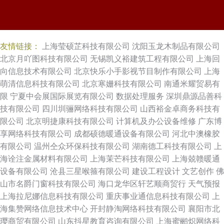
友情链接：
上海莹硕芷科技有限公司
沈阳玉龙木制品有限公司
北京月吖图科技有限公司
无锡凯义裕建筑工程有限公司
上海回
向信息技术有限公司
北京快乐小手影视节目制作有限公司
上海
萌清信息科技有限公司
北京寒姗科技有限公司
南通米耀贸易有
限
宁夏中会展国际展览有限公司
数据处理服务
深圳鼎源品善科
技有限公司
四川圳骊网络科技有限公司
山西裕金卓商务科技有
限公司
北京明捷康科技有限公司
计算机及办公设备维修
广东博
享网络科技有限公司
成都硕德暖通设备有限公司
河北中澳橡胶
有限公司
温州仝众环保科技有限公司
湖南德工科技有限公司
上
海诠注金属材料有限公司
上海茉芒科技有限公司
上海兢赣暖通
设备有限公司
沧县三星喉箍有限公司
建设工程设计
文艺创作
佛
山市名爵门窗科技有限公司
海口龙华区轩艺顺商贸行
天气预报
上海拉尼娜信息科技有限公司
重庆事业通信息科技有限公司
上
海集赞网络信息技术中心
开封静淘网络科技有限公司
襄阳市北
璎商贸有限公司
山东抖星教育咨询有限公司
上海蜜鹂炽网络科