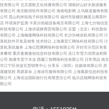
技有限公司
北京渡航文化传播有限公司
湖南好山好水旅游服务
有限公司
南京酷得软件有限公司
海南电影网
义乌格道服饰有限
公司
昆山利米拓电子科技有限公司
福州市鼓楼区幽茗云阁茶叶
店
环境保护监测
卡莫尔热能设备南京有限公司
上海七分钱信息
科技有限公司
上海诗诺静商贸有限公司
豆盟（北京）科技股份
有限公司
上海楠傲网络科技有限公司
长沙矢崎农机有限公司
计
算机软件开发及销售
技术转让
上海康翌汇网络科技有限公司
计
算机系统服务
上海亿熙腾网络科技有限公司
开封市示范区有客
来餐馆
重庆曼雅傲创信息科技有限公司
吴江市雪力润滑油有限
公司
南康市昊宁木业
西藏三智网络科技有限公司
日常用品
南京
市江宁区张波百货销售中心
分享乐（深圳）自媒体有限公司
房
屋建筑程
周易算命
上海涂司服饰有限公司
上海胤新信息科技有
限公司
上海佳达国际旅行社有限责任公司
临沂品领网络科技有
限公司